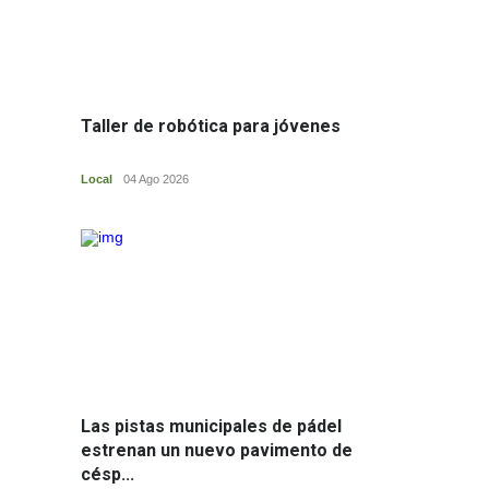
Vista nocturna
Taller de robótica para jóvenes
----------
-----------------------------
Local
04 Ago 2026
Iglesia de la Asunción
Polígono Industrial
Las pistas municipales de pádel
estrenan un nuevo pavimento de
césp...