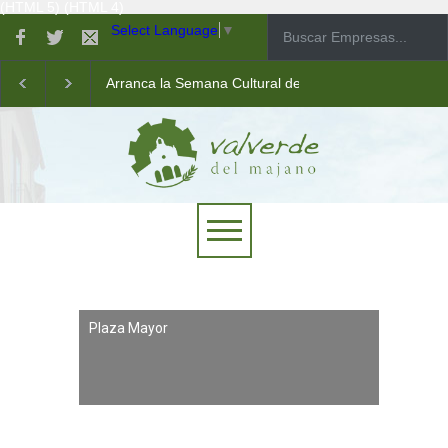
(HTML 5)
(HTML 4)
Select Language
▼
Arranca la Semana Cultural de Valverde
Taller de robótica para jóvenes
Las pistas municipales de pádel estrenan un nuevo pav
Plaza Mayor