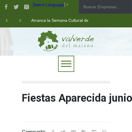
Select Language
▼
Arranca la Semana Cultural de Valverde
Taller de robótica para jóvenes
Las pistas municipales de pádel estrenan un nuevo pav
Fiestas Aparecida juni
Compartir: