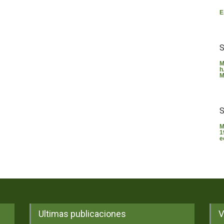
E
S
M
h
M
S
M
1
e
Ultimas publicaciones
V