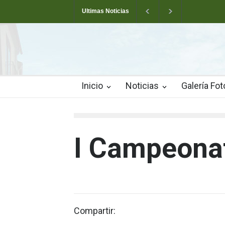
Ultimas Noticias
Arranca la Semana Cultural de Valverde
T
Las pistas municipales de pádel estrenan un 
Inicio
Noticias
Galería Fot
I Campeona
Compartir: