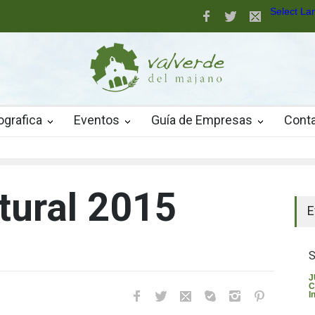
Select L
aller de robótica para jóvenes
nuevo pavimento de césped artificial de alta calidad
ografica
Eventos
Guía de Empresas
Cont
tural 2015
El t
E
S
J
C
In