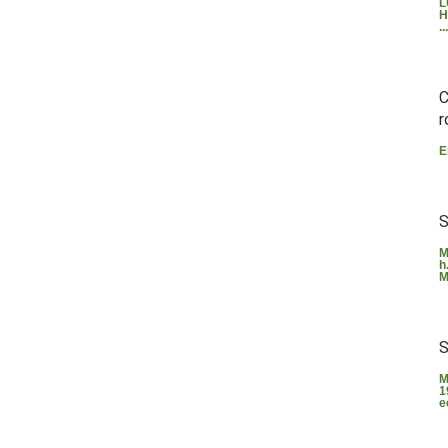
L
H
...
C
r
E
S
M
h
M
S
M
1
e