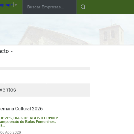
anguage
▼
acto
iempo en Valverde del Majano
ventos
emana Cultural 2026
UEVES, DIA 6 DE AGOSTO 19:00 h.
ampeonato de Bolos Femeninos.
s...
06 Ago 2026