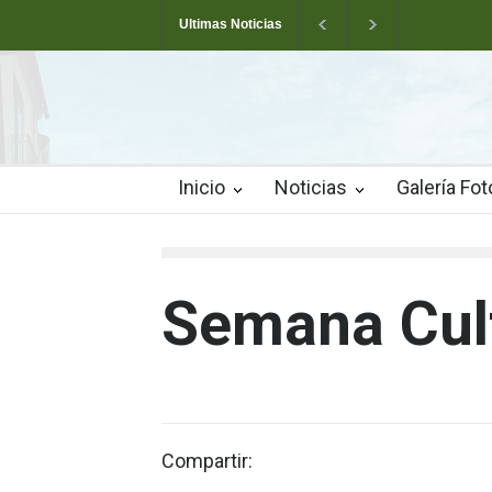
Ultimas Noticias
Arranca la Semana Cultural de Valverde
T
Las pistas municipales de pádel estrenan un 
Inicio
Noticias
Galería Fot
Semana Cul
Compartir: