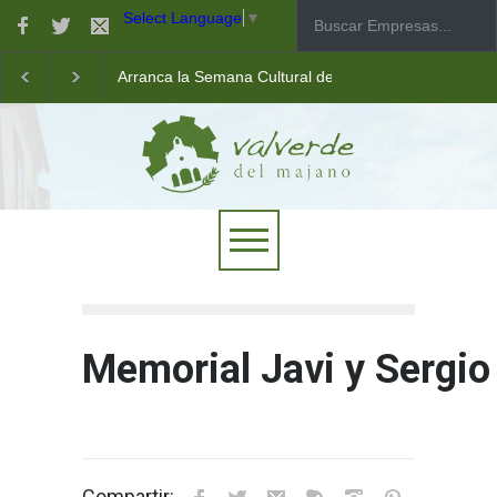
Select Language
▼
Arranca la Semana Cultural de Valverde
Taller de robótica para jóvenes
Las pistas municipales de pádel estrenan un nuevo pav
Memorial Javi y Sergi
Compartir: