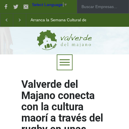
Select Language
▼
Arranca la Semana Cultural de Valverde
Taller de robótica para jóvenes
Las pistas municipales de pádel estrenan un nuevo pav
Valverde del
Majano conecta
con la cultura
maorí a través del