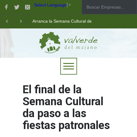
Select Language
▼
Arranca la Semana Cultural de Valverde
Taller de robótica para jóvenes
Las pistas municipales de pádel estrenan un nuevo pav
El final de la
Semana Cultural
da paso a las
fiestas patronales