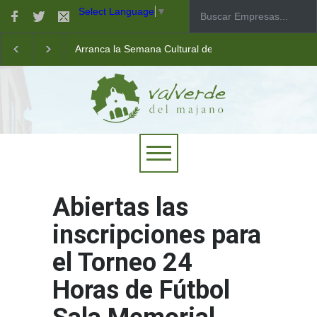
Select Language
▼
Arranca la Semana Cultural de Valverde
Taller de robótica para jóvenes
Las pistas municipales de pádel estrenan un nuevo pav
Abiertas las
inscripciones para
el Torneo 24
Horas de Fútbol